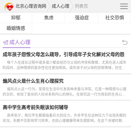
北京心理咨询网
成人心理
列表页
抑郁
焦虑
强迫症
社交恐惧
婚姻情感
成人心理
成年孩子怨恨父母怎么疏导，引导成年子女化解对父母的怨
恨情绪方法探讨
每个人在成长过程中或多或少都会经历与父母的冲突和摩擦，尤其在进入成年
阶段时，这种情感的复杂性往往更加明显。成年孩子对父母的怨恨情绪，往往源
于过去的种种遭遇，可能是父母的高期望、强制的教育方式，亦或是缺乏沟通的
亲子关系。这些情绪如果得不到适当的疏导，将会对成年孩子的心理健康...
煽风点火是什么生肖心理探究
煽风点火这一行为，常常在生活中引发各种矛盾与冲突。它是一种情感与心理
的交织，体现了复杂的人际关系和内心的挣扎。在探究这一行为背后的生肖心理
时，我们需要深挖个体内心的渴望、恐惧和应对方式，这样才能更全面地理解这
种现象。许多人在生活中经历过被煽风点火的过程，或许是在职场中，或...
高中学生高考前失眠该如何辅导
高考前夕，每位学生都面临着巨大的压力，许多学生在这种压力下出现失眠的
状况。失眠不仅影响学习效率，也给心理健康带来负面影响。在这个关键时期，
如何有效地辅导这些失眠的高中生，显得尤为重要。对于高中生而言，失眠常常