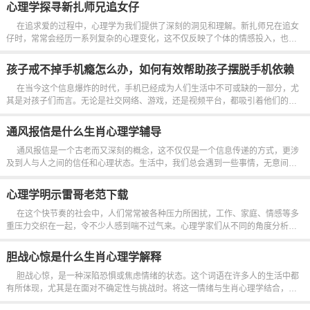
源于对未来的焦虑。高考的结果直接关系到他们的大学选择和人生发展。...
心理学探寻新扎师兄追女仔
在追求爱的过程中，心理学为我们提供了深刻的洞见和理解。新扎师兄在追女
仔时，常常会经历一系列复杂的心理变化，这不仅反映了个体的情感投入，也揭
示了人际关系的微妙本质。他的每一个举动，每一次尝试，都潜藏着他内心深处
的渴望与不安。当新扎师兄对某个女孩产生兴趣时，这种情感的萌发往往...
孩子戒不掉手机瘾怎么办，如何有效帮助孩子摆脱手机依赖
问题
在当今这个信息爆炸的时代，手机已经成为人们生活中不可或缺的一部分，尤
其是对孩子们而言。无论是社交网络、游戏，还是视频平台，都吸引着他们的眼
球，久而久之，手机瘾的问题愈发严重，许多家长对此感到无能为力。孩子在手
机上的时间越来越长，甚至影响了他们的学习...
通风报信是什么生肖心理学辅导
通风报信是一个古老而又深刻的概念，这不仅仅是一个信息传递的方式，更涉
及到人与人之间的信任和心理状态。生活中，我们总会遇到一些事情，无意间发
现某些秘密，或无意中成为别人沟通的桥梁。在这种情况下，我们的心理反应是
复杂而微妙的，既有责任感，又有一丝担...
心理学明示雷哥老范下载
在这个快节奏的社会中，人们常常被各种压力所困扰，工作、家庭、情感等多
重压力交织在一起，令不少人感到喘不过气来。心理学家们从不同的角度分析这
些问题，提供理论支持与实践方法，帮助人们理解自己的内心世界，找到解决困
惑的路径。现代社会...
胆战心惊是什么生肖心理学解释
胆战心惊，是一种深陷恐惧或焦虑情绪的状态。这个词语在许多人的生活中都
有所体现，尤其是在面对不确定性与挑战时。将这一情绪与生肖心理学结合，不
难发现不同生肖的特征对人们在面临恐惧时的反应有着深远的影响。兔子象征着