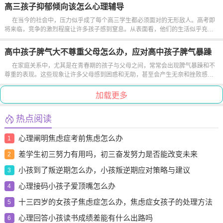
温和与敏感，而在面对更大的压力时，兔子往往显得更为胆怯。兔子性...
高三孩子抑郁倾向该怎么心理辅导
在当今的社会中，压力似乎成了每个高三学生都必须面对的无形敌人。高考即
将来临，竞争的激烈程度让许多孩子感到窒息。从表面看，他们的生活似乎充满
了学习和奋斗的动力，但内心深处，许多人却隐藏着抑郁的倾向。心理辅导在这
个关键时刻显得尤为重要，其核心不仅在于减轻他们的负担，更在于帮助他...
高中孩子脾气大不尊重父母怎么办，应对高中孩子脾气暴躁
与不尊重父母的有效策略
在家庭关系中，尤其是在青春期的孩子与父母之间，常常会出现脾气暴躁和不
尊重的表现。这些现象让许多父母感到困惑和无助，甚至会产生无奈和挫败感。
面对这样的情况，了解孩子的心理特点以及采取有效的应对策略至关重要。青春
期是...
加载更多
热点阅读
心理阐明焦虑症考前焦虑怎么办
1
差学生初三努力有用吗，初三奋发努力是否能改变未来
2
小孩到了叛逆期怎么办，小孩叛逆期应对策略与建议
3
心理接码小孩子爱顶嘴怎么办
4
十三四岁的女孩子焦虑症怎么办，焦虑症女孩子的处理方法
5
心理回答小孩读书成绩差能有什么出路吗
6