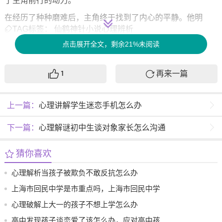
了主角前行的动力。
在经历了种种磨难后，主角终于找到了内心的平静。他明
TAG标签：
仙鹤神针小说心理辨析
白，人生的道路充满荆棘，但正是这些荆棘让他更加坚定了
自己的信念。医术的追求不仅是对技术的精进，更是对生命
点击展开全文，剩余21%未阅读
的敬畏与热爱。每一次的施针，都是对生命的承诺，每一次
的救治，都是对人性的赞美。
再来一篇
1
《仙鹤神针》不仅是一部关于医术的小说，更是一部关于人
性与生命的深刻思考。通过主角的成长与蜕变，读者得以窥
上一篇：
心理讲解学生迷恋手机怎么办
见人性中的光辉与阴暗，感受到生命的脆弱与坚韧。这种心
理的辨析，让人深思，也让人感悟到生活的真谛与价值。
下一篇：
心理解谜初中生谈对象家长怎么沟通
猜你喜欢
心理解析当孩子被欺负不敢反抗怎么办
上海市回民中学是市重点吗，上海市回民中学
是否为市重点学校？
心理破解上大一的孩子不想上学怎么办
高中发现孩子谈恋爱了该怎么办，应对高中孩