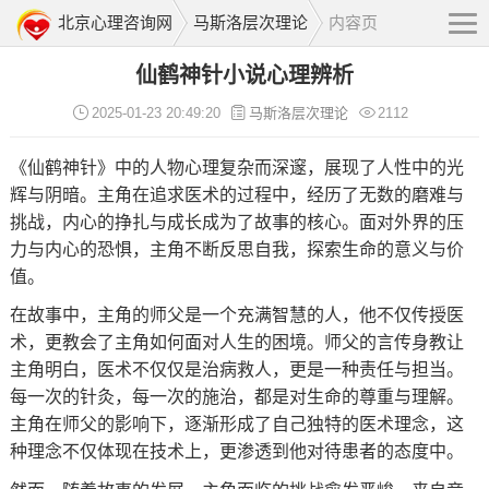
北京心理咨询网
马斯洛层次理论
内容页
仙鹤神针小说心理辨析
2025-01-23 20:49:20
马斯洛层次理论
2112
《仙鹤神针》中的人物心理复杂而深邃，展现了人性中的光
辉与阴暗。主角在追求医术的过程中，经历了无数的磨难与
挑战，内心的挣扎与成长成为了故事的核心。面对外界的压
力与内心的恐惧，主角不断反思自我，探索生命的意义与价
值。
在故事中，主角的师父是一个充满智慧的人，他不仅传授医
术，更教会了主角如何面对人生的困境。师父的言传身教让
主角明白，医术不仅仅是治病救人，更是一种责任与担当。
每一次的针灸，每一次的施治，都是对生命的尊重与理解。
主角在师父的影响下，逐渐形成了自己独特的医术理念，这
种理念不仅体现在技术上，更渗透到他对待患者的态度中。