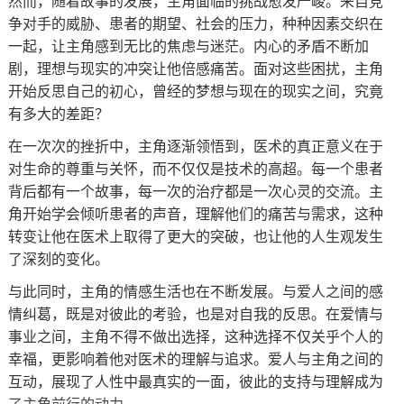
然而，随着故事的发展，主角面临的挑战愈发严峻。来自竞
争对手的威胁、患者的期望、社会的压力，种种因素交织在
一起，让主角感到无比的焦虑与迷茫。内心的矛盾不断加
剧，理想与现实的冲突让他倍感痛苦。面对这些困扰，主角
开始反思自己的初心，曾经的梦想与现在的现实之间，究竟
有多大的差距？
在一次次的挫折中，主角逐渐领悟到，医术的真正意义在于
对生命的尊重与关怀，而不仅仅是技术的高超。每一个患者
背后都有一个故事，每一次的治疗都是一次心灵的交流。主
角开始学会倾听患者的声音，理解他们的痛苦与需求，这种
转变让他在医术上取得了更大的突破，也让他的人生观发生
了深刻的变化。
与此同时，主角的情感生活也在不断发展。与爱人之间的感
情纠葛，既是对彼此的考验，也是对自我的反思。在爱情与
事业之间，主角不得不做出选择，这种选择不仅关乎个人的
幸福，更影响着他对医术的理解与追求。爱人与主角之间的
互动，展现了人性中最真实的一面，彼此的支持与理解成为