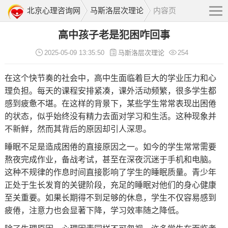
北京心理咨询网
马斯洛层次理论
内容页
高中孩子老是犯困咋回事
2025-05-09 13:35:50
马斯洛层次理论
254
在这个快节奏的社会中，高中生面临着巨大的学业压力和心
理负担。每天的课程安排紧凑，课外活动频繁，很多学生都
感到疲惫不堪。在这样的背景下，某些学生常常表现出困倦
的状态，似乎始终没有精力去面对学习和生活。这种现象并
不新鲜，然而其背后的原因却引人深思。
睡眠不足是造成困倦的直接原因之一。如今的学生常常需要
熬夜完成作业，备战考试，甚至在深夜沉迷于手机和电脑。
这种不规律的作息时间直接影响了学生的睡眠质量。青少年
正处于生长发育的关键阶段，充足的睡眠对他们的身心健康
至关重要。如果长期得不到足够的休息，学生不仅容易感到
疲倦，注意力也会显著下降，学习效率随之降低。