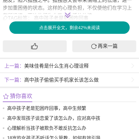
朋友，陷入孤独之中。孤独感又会带来情绪上的低落，进一
步加重困倦的状态。这样的心理负担，不仅使他们在学习上
有所退缩，更让他们失去了对生活的热情。
TAG标签：
高中孩子老是犯困咋回事
更有甚者，家庭环境也会影响到学生的情绪和心理健康。有
点击展开全文，剩余42%未阅读
些孩子在学业上承受着来自父母的严格要求，倍感压力。他
们可能出于对父母期望的恐惧而拼命学习，却常常忽视了自
再来一篇
我感受。这样的亲子关系往往让孩子在情感上感到孤立无
援，困倦与焦虑不断叠加，形成了一个无法逃离的恶性循
环。
上一篇：
美味佳肴是什么生肖心理诠释
对策当然是多方面的。学生需要意识到调整作息的重要性，
下一篇：
高中孩子偷偷买手机家长该怎么做
保持规律的生活习惯，以确保充足的睡眠。学校和家庭应该
为学生创造一个相对轻松的学习环境，能在一定程度上减轻
猜你喜欢
他们的心理负担。在这种环境中，学生能够放松心情，真正
享受学习的乐趣，而不仅仅是为了完成任务而学习。
高中孩子老是犯困咋回事，高中生频繁
高中发现孩子谈恋爱了该怎么办，应对高中孩
除了作息调整与环境改善，心理疏导同样不可或缺。学校可
以引入心理辅导课程，帮助学生更好地理解自己的情绪，学
子谈恋爱后的困惑与建议
心理解析当孩子被欺负不敢反抗怎么办
会如何处理压力与焦虑。家长应学会倾听孩子的内心需求，
18岁的女孩子不听话怎么管教，如何有效引导