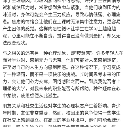
除了生理原因，心理因素同样不可忽视。许多学生在面临考
试和成绩压力时，常常感到焦虑与紧张。当他们嗅到压力的
味道时，身体可能会产生压力反应，导致心情低落、心理疲
惫。焦虑的情绪会让他们在上课时无法集中注意力，更容易
产生困倦的感觉。这样的恶性循环让学生在学习上越陷越
深，心里可能在不断自责，觉得自己没有做到最好，却又无
法改变现状。
与之相关的还有另一种心理现象，即“疲惫感”。许多年轻人在
面对学业时，感到无力与无奈。他们可能对未来感到迷茫，
甚至对自己的人生方向感到困惑。在这种情况下，学习变成
了一种惩罚，而不是一项快乐的挑战。长时间思考未来的压
力，会让他们心力交瘁，困倦感随之而来。到底我能否考上
理想的大学，对我未来的职业能否有所帮助，种种疑虑在心
中萦绕，疲惫感便从此滋生。
朋友关系和社交生活也对学生的心理状态产生着影响。青少
年时期，友谊非常重要，然而，校园里的竞争使得一些学生
在社交上感到孤立。在高压的学业环境中，他们可能会疏远