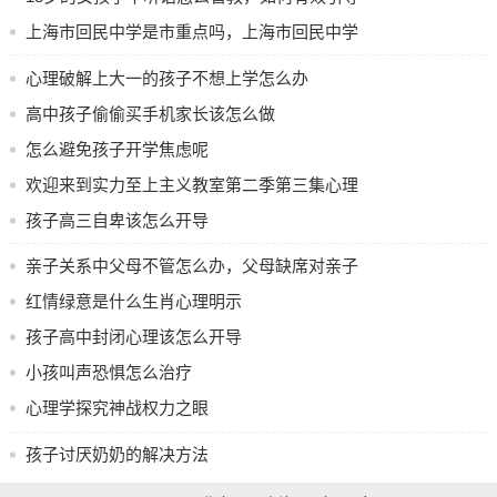
多与他们进行沟通，理解他们的感受。有时候，一个简单的
18岁女孩的行为
上海市回民中学是市重点吗，上海市回民中学
倾诉就能释放学生心中的负担，让他们觉得不再孤单。
是否为市重点学校？
在这个充满挑战的时期，关注学生的心理健康比什么都重
心理破解上大一的孩子不想上学怎么办
要。只有当他们的心理问题得到解决，才能真正享受学习带
高中孩子偷偷买手机家长该怎么做
来的乐趣，充分发挥自己的潜能。毕竟，艰难的高中生活不
怎么避免孩子开学焦虑呢
仅是知识的积累，更是心灵的成长。考虑到这一点，我们有
欢迎来到实力至上主义教室第二季第三集心理
责任为他们创造一个更加温暖和理解的环境。
启示，实力至上主义教室第二季第三集探讨心
孩子高三自卑该怎么开导
理学奥秘
亲子关系中父母不管怎么办，父母缺席对亲子
关系的影响及应对策略
红情绿意是什么生肖心理明示
孩子高中封闭心理该怎么开导
小孩叫声恐惧怎么治疗
心理学探究神战权力之眼
孩子讨厌奶奶的解决方法