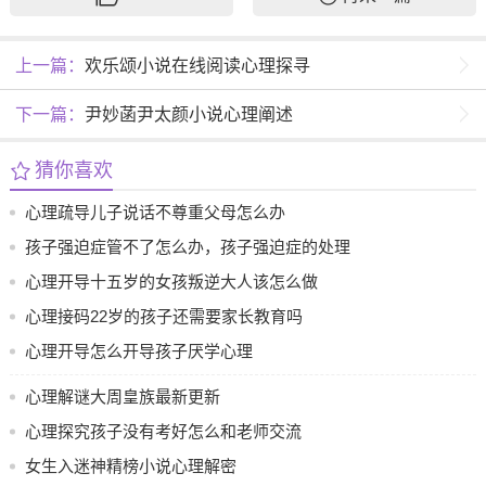
上一篇：
欢乐颂小说在线阅读心理探寻
下一篇：
尹妙菡尹太颜小说心理阐述
猜你喜欢
心理疏导儿子说话不尊重父母怎么办
孩子强迫症管不了怎么办，孩子强迫症的处理
方法
心理开导十五岁的女孩叛逆大人该怎么做
心理接码22岁的孩子还需要家长教育吗
心理开导怎么开导孩子厌学心理
心理解谜大周皇族最新更新
心理探究孩子没有考好怎么和老师交流
女生入迷神精榜小说心理解密